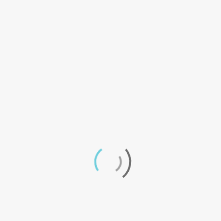
las siguientes redes.
Un día de equipo
en la naturaleza: la
experiencia
Argency
26 DICIEMBRE, 2024
Lejos del ruido, cerca de las ideas En
Argency, sabemos que la innovación y la
creatividad surgen cuando nos atrevemos a
dejar…