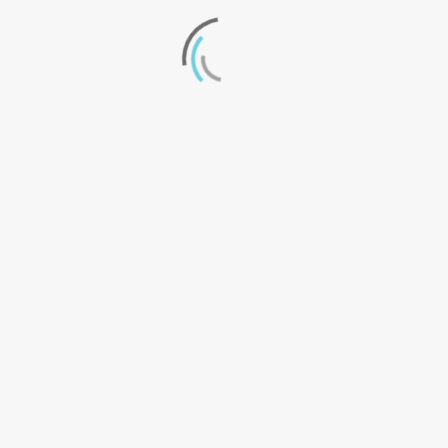
y ajustar el diseño de los mismos.
Después de todo, el contenido ya no es
solo lo que importa, la experiencia del
usuario también lo es.
Compartir:
Notas relacionadas
Esto también puede interesarte